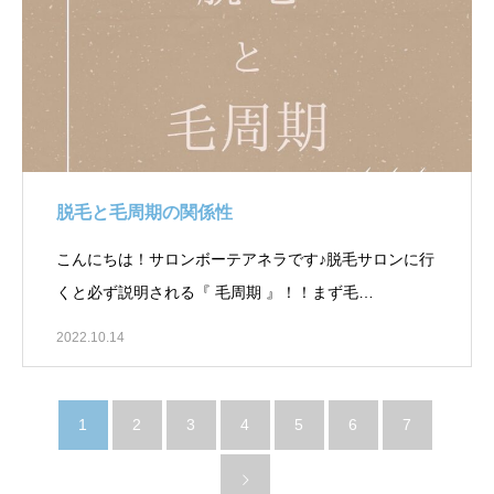
脱毛と毛周期の関係性
こんにちは！サロンボーテアネラです♪脱毛サロンに行
くと必ず説明される『 毛周期 』！！まず毛…
2022.10.14
1
2
3
4
5
6
7