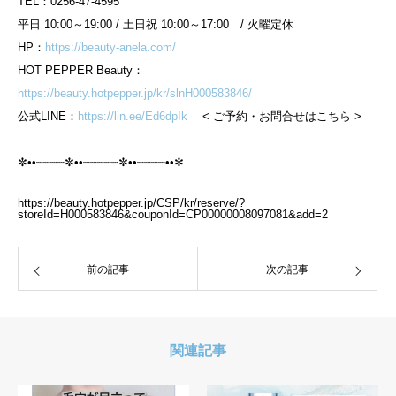
TEL：0256-47-4595
平日 10:00～19:00 / 土日祝 10:00～17:00 / 火曜定休
HP：
https://beauty-anela.com/
HOT PEPPER Beauty：
https://beauty.hotpepper.jp/kr/slnH000583846/
公式LINE：
https://lin.ee/Ed6dpIk
< ご予約・お問合せはこちら >
✼••┈┈┈┈✼••┈┈┈┈┈✼••┈┈┈┈••✼
https://beauty.hotpepper.jp/CSP/kr/reserve/?
storeId=H000583846&couponId=CP00000008097081&add=2
前の記事
次の記事
関連記事