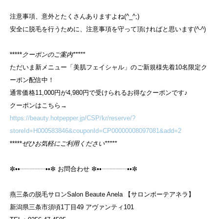
注意事項、意外とたくさんありますよね(^_^;)
安全に脱毛を行うために、注意事項を守って頂ければと思います(
^-^
)
*****
クーポンのご案内*****
ただいま新メニュー「美肌フェイシャル」のご新規様先着10名限定ク
ーポン配信中！
通常価格11,000円が4,980円で受けられるお得なクーポンです♪
クーポンはこちら→
https://beauty.hotpepper.jp/CSP/kr/reserve/?
storeId=H000583846&couponId=CP00000008097081&add=2
*****
ぜひお気軽にご利用ください*****
✼••┈┈┈┈••✼ お問合わせ ✼••┈┈┈┈••✼
燕三条の脱毛サロンSalon Beaute Anela 【サロンボーテアネラ】
新潟県三条市須頃1丁目49 アヴァンティ101